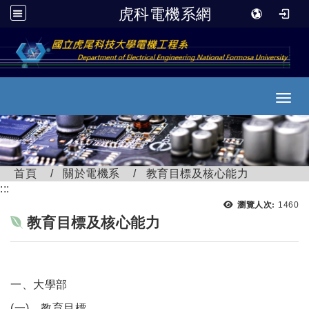
虎科電機系網
跳到主要內容
Toggl
首頁
關於電機系
教育目標及核心能力
:::
瀏覽次
瀏覽人次:
1460
教育目標及核心能力
一、大學部
(一)、教育目標