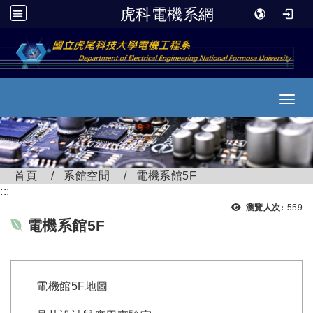
虎科電機系網
跳到主要內容
Toggl
首頁
系館空間
電機系館5F
:::
瀏覽
瀏覽人次:
559
電機系館5F
電機館5F地圖