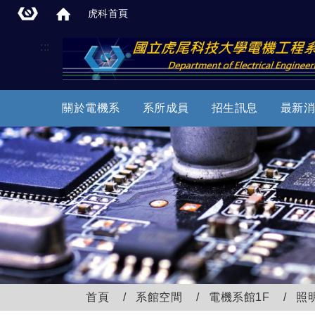
虎科首頁
:::
關於電機系
系所成員
招生訊息
最新消
首頁
系館空間
電機系館1F
照