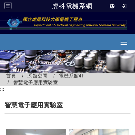
虎科電機系網
跳到主要內容
Toggl
首頁
系館空間
電機系館4F
智慧電子應用實驗室
:::
智慧電子應用實驗室