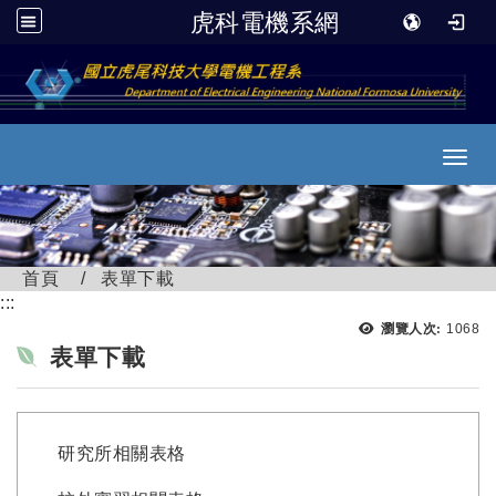
虎科電機系網
跳到主要內容
Toggl
首頁
表單下載
:::
瀏覽次
瀏覽人次:
1068
表單下載
研究所相關表格