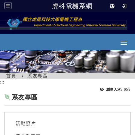
虎科電機系網
跳到主要內容
Toggl
首頁
系友專區
:::
瀏覽
瀏覽人次:
658
系友專區
活動照片