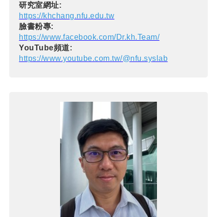
研究室網址:
https://khchang.nfu.edu.tw
臉書粉專:
https://www.facebook.com/Dr.kh.Team/
YouTube頻道:
https://www.youtube.com.tw/@nfu.syslab