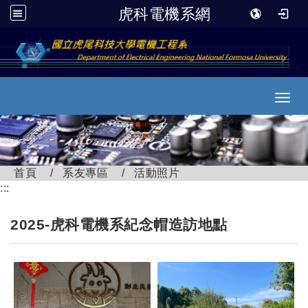
虎科電機系網
跳到主要內容
Toggl
首頁
系友專區
活動照片
:::
2025-
虎科電機系紀念帽造訪地點