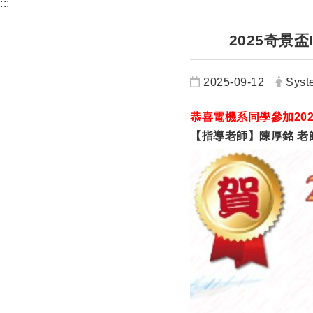
:::
2025奇景
日期：
發布
2025-09-12
Syst
恭喜電機系同學參加20
【指導老師】陳厚銘 老