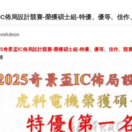
盃IC佈局設計競賽-榮獲碩士組-特優、優等、佳
者：
emAdmin
25奇景盃IC佈局設計競賽-榮獲碩士組-特優、優等、佳作、競
師