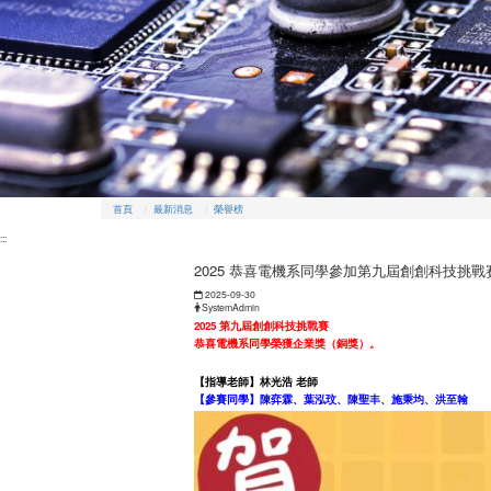
首頁
最新消息
榮譽榜
:::
2025 恭喜電機系同學參加第九屆創創科技挑
日期：
2025-09-30
發布者：
SystemAdmin
2025 第九屆創創科技挑戰賽
恭喜電機系同學榮獲企業獎（銅獎）。
【指導老師】林光浩 老師
【參賽同學】陳弈霖、葉泓玟、陳聖丰、施秉均、洪至翰