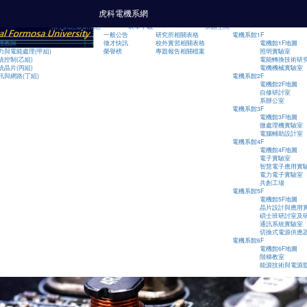
跳到主要內容
虎科電機系網
招生訊息
最新消息
表單下載
系館空間
一般公告
研究所相關表格
電機系館1F
體教師
徵才快訊
校外實習相關表格
電機館1F地圖
力與電能處理(甲組)
榮譽榜
專題報告相關檔案
照明實驗室
統控制(乙組)
電能轉換技術研
統晶片(丙組)
電機機械實驗室
訊與網路(丁組)
電機系館2F
電機館2F地圖
自修研討室
系辦公室
電機系館3F
電機館3F地圖
微處理機實驗室
電腦輔助設計室
電機系館4F
電機館4F地圖
電子實驗室
智慧電子應用實
電力電子實驗室
共創工場
電機系館5F
電機館5F地圖
晶片設計與應用
碩士班研討室及
通訊系統實驗室
切換式電源供應
電機系館6F
電機館6F地圖
階梯教室
能源技術與電源