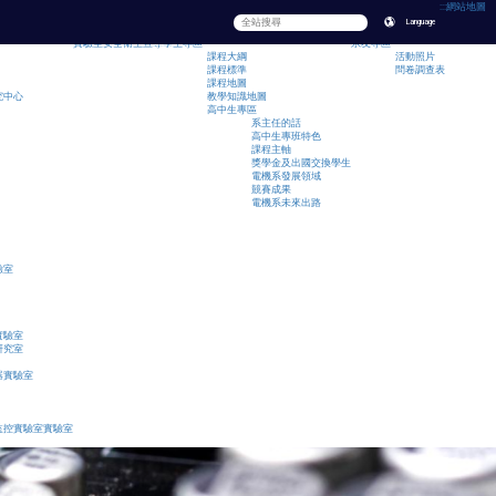
:::
網站地圖
Language
實驗室安全衛生宣導
學生專區
系友專區
課程大綱
活動照片
課程標準
問卷調查表
課程地圖
究中心
教學知識地圖
高中生專區
系主任的話
高中生專班特色
課程主軸
獎學金及出國交換學生
電機系發展領域
競賽成果
電機系未來出路
驗室
實驗室
研究室
器實驗室
監控實驗室實驗室