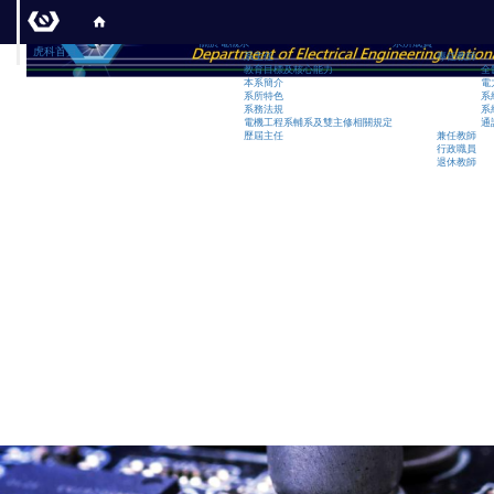
:::
關於電機系
系所成員
虎科首頁
系主任
專任教師
教育目標及核心能力
全
本系簡介
電
系所特色
系
系務法規
系
電機工程系輔系及雙主修相關規定
通
歷屆主任
兼任教師
行政職員
退休教師