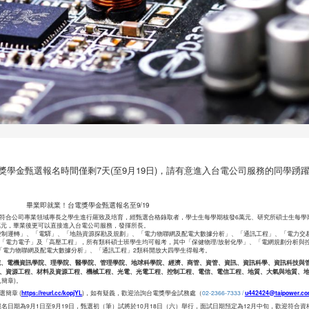
獎學金甄選報名時間僅剩7天(至9月19日)，請有意進入台電公司服務的同學踴
畢業即就業！台電獎學金甄選報名至9/19
符合公司專業領域專長之學生進行羅致及培育，經甄選合格錄取者，學士生每學期核發6萬元、研究所碩士生每學期
萬元，畢業後更可以直接進入台電公司服務，發揮所長。
與控制運轉」、「電驛」、「地熱資源探勘及規劃」、「電力物聯網及配電大數據分析」、「通訊工程」、「電力交
「電力電子」及「高壓工程」，所有類科碩士班學生均可報考，其中「保健物理/放射化學」、「電網規劃分析與
「電力物聯網及配電大數據分析」、「通訊工程」2類科開放大四學生得報考。
院、電機資訊學院、理學院、醫學院、管理學院、地球科學院、經濟、商管、資管、資訊、資訊科學、資訊科技與
、資源工程、材料及資源工程、機械工程、光電、光電工程、控制工程、電信、電信工程、地質、大氣與地質、
見簡章)。
簡章 (
https://reurl.cc/kopjYL
)，如有疑義，歡迎洽詢台電獎學金試務處（
02-2366-7333 /
u442424@taipower.co
報名日期為9月1日至9月19日，甄選初（筆）試將於10月18日（六）舉行，面試日期預定為12月中旬，歡迎符合