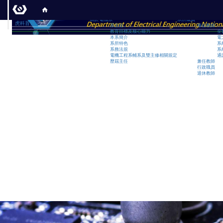
:::
關於電機系
系所成員
虎科首頁
系主任
專任教師
教育目標及核心能力
全
本系簡介
電
系所特色
系
系務法規
系
電機工程系輔系及雙主修相關規定
通
歷屆主任
兼任教師
行政職員
退休教師