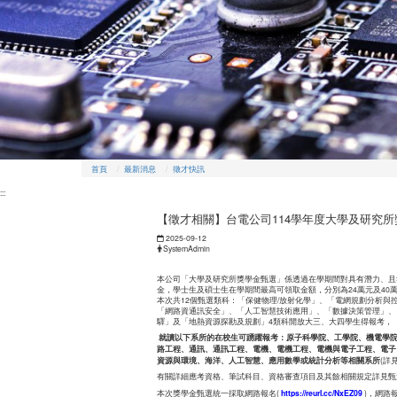
首頁
最新消息
徵才快訊
:::
【徵才相關】台電公司114學年度大學及研究所
日期：
2025-09-12
發布者：
SystemAdmin
本公司「大學及研究所獎學金甄選」係透過在學期間對具有潛力、且
金，學士生及碩士生在學期間最高可領取金額，分別為24萬元及40
本次共12個甄選類科：「保健物理/放射化學」、「電網規劃分析
「網路資通訊安全」、「人工智慧技術應用」、「數據決策管理」、
驛」及「地熱資源探勘及規劃」4類科開放大三、大四學生得報考，
就讀以下系所的在校生可踴躍報考：原子科學院、工學院、機電學
路工程、通訊、通訊工程、電機、電機工程、電機與電子工程、電子
資源與環境、海洋、人工智慧、應用數學或統計分析等相關系所
(詳
有關詳細應考資格、筆試科目、資格審查項目及其餘相關規定詳見甄選
本次獎學金甄選統一採取網路報名(
https://reurl.cc/NxEZ09
)，網路