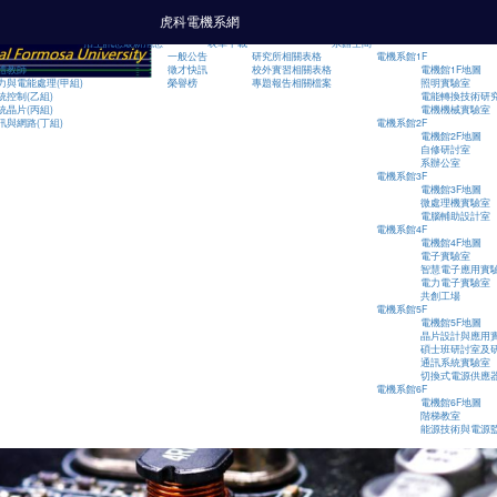
跳到主要內容
虎科電機系網
招生訊息
最新消息
表單下載
系館空間
一般公告
研究所相關表格
電機系館1F
體教師
徵才快訊
校外實習相關表格
電機館1F地圖
力與電能處理(甲組)
榮譽榜
專題報告相關檔案
照明實驗室
統控制(乙組)
電能轉換技術研
統晶片(丙組)
電機機械實驗室
訊與網路(丁組)
電機系館2F
電機館2F地圖
自修研討室
系辦公室
電機系館3F
電機館3F地圖
微處理機實驗室
電腦輔助設計室
電機系館4F
電機館4F地圖
電子實驗室
智慧電子應用實
電力電子實驗室
共創工場
電機系館5F
電機館5F地圖
晶片設計與應用
碩士班研討室及
通訊系統實驗室
切換式電源供應
電機系館6F
電機館6F地圖
階梯教室
能源技術與電源