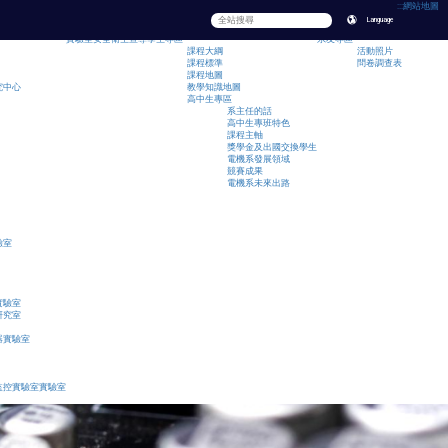
:::
網站地圖
Language
實驗室安全衛生宣導
學生專區
系友專區
課程大綱
活動照片
課程標準
問卷調查表
課程地圖
究中心
教學知識地圖
高中生專區
系主任的話
高中生專班特色
課程主軸
獎學金及出國交換學生
電機系發展領域
競賽成果
電機系未來出路
驗室
實驗室
研究室
器實驗室
監控實驗室實驗室