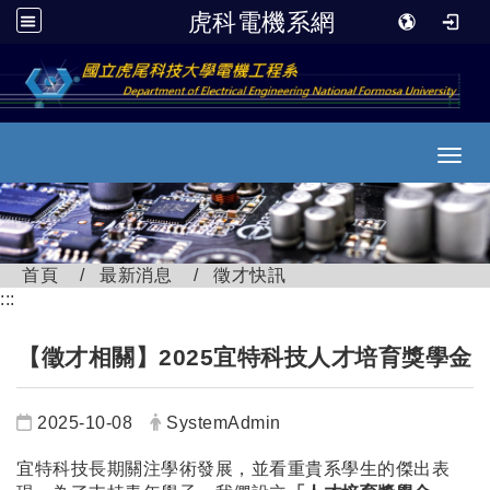
虎科電機系網
跳到主要內容
Toggl
首頁
最新消息
徵才快訊
:::
【徵才相關】2025宜特科技人才培育獎學金
日期：
發布者：
2025-10-08
SystemAdmin
宜特科技長期關注學術發展，並看重貴系學生的傑出表